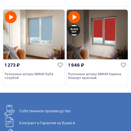
1 273
₽
1 946
₽
Рулонные шторы МИНИ Куба
Рулонные шторы МИНИ Карина
голубой
блэкаут красный
Собственное
производство
Контракт и Гарантия
на бумаге