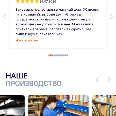
29.07.2026
Заказывал рольставни в частный дом. Обзвонил
О
пять компаний, выбрал Levin-Group за
р
и
прозрачность: назвали полную цену сразу и
п
точную дату — уложились в неё. Монтажники
в
приехали вовремя, работали аккуратно, без
л
пыли и шума, показали как ...
и
Читать далее
Ч
НАШЕ
ПРОИЗВОДСТВО