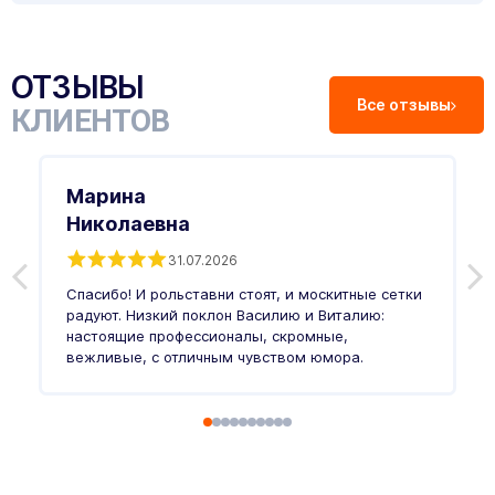
ОТЗЫВЫ
Все отзывы
КЛИЕНТОВ
Марина
Николаевна
31.07.2026
З
п
Спасибо! И рольставни стоят, и москитные сетки
п
о
радуют. Низкий поклон Василию и Виталию:
т
настоящие профессионалы, скромные,
п
вежливые, с отличным чувством юмора.
п
Ч