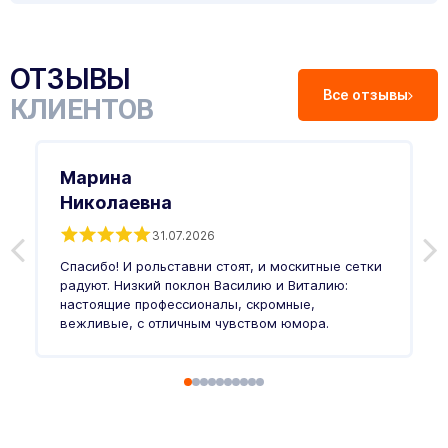
ОТЗЫВЫ
Все отзывы
КЛИЕНТОВ
Марина
Николаевна
31.07.2026
З
п
Спасибо! И рольставни стоят, и москитные сетки
п
о
радуют. Низкий поклон Василию и Виталию:
т
настоящие профессионалы, скромные,
п
вежливые, с отличным чувством юмора.
п
Ч