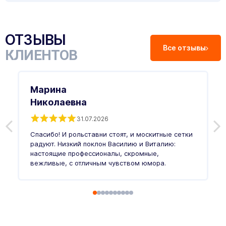
ОТЗЫВЫ
Все отзывы
КЛИЕНТОВ
Марина
Николаевна
31.07.2026
З
п
Спасибо! И рольставни стоят, и москитные сетки
п
о
радуют. Низкий поклон Василию и Виталию:
т
настоящие профессионалы, скромные,
п
вежливые, с отличным чувством юмора.
п
Ч