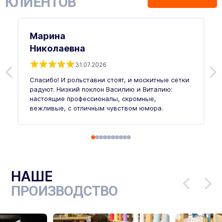
КЛИЕНТОВ
Марина
Николаевна
31.07.2026
З
п
Спасибо! И рольставни стоят, и москитные сетки
п
о
радуют. Низкий поклон Василию и Виталию:
т
настоящие профессионалы, скромные,
п
вежливые, с отличным чувством юмора.
п
Ч
НАШЕ
ПРОИЗВОДСТВО