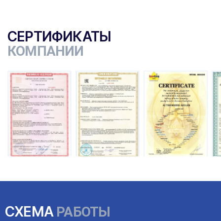
СЕРТИФИКАТЫ
КОМПАНИИ
ы
СХЕМА
РАБОТЫ