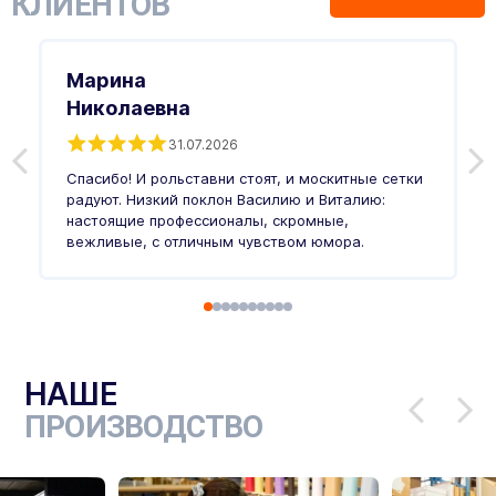
КЛИЕНТОВ
Марина
Николаевна
31.07.2026
З
п
Спасибо! И рольставни стоят, и москитные сетки
п
о
радуют. Низкий поклон Василию и Виталию:
т
настоящие профессионалы, скромные,
п
вежливые, с отличным чувством юмора.
п
Ч
НАШЕ
ПРОИЗВОДСТВО