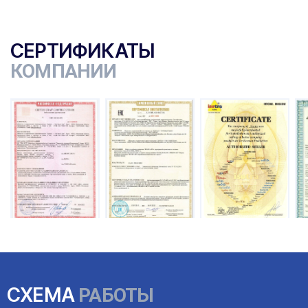
СЕРТИФИКАТЫ
КОМПАНИИ
ы
СХЕМА
РАБОТЫ