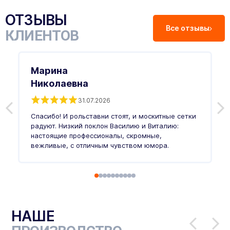
ОТЗЫВЫ
Все отзывы
КЛИЕНТОВ
Марина
Николаевна
31.07.2026
З
п
Спасибо! И рольставни стоят, и москитные сетки
п
о
радуют. Низкий поклон Василию и Виталию:
т
настоящие профессионалы, скромные,
п
вежливые, с отличным чувством юмора.
п
Ч
НАШЕ