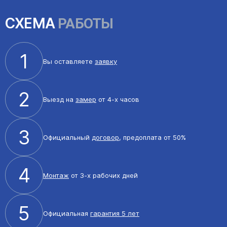
СХЕМА
РАБОТЫ
1
Вы оставляете
заявку
2
Выезд на
замер
от 4-х часов
3
Официальный
договор
, предоплата от 50%
4
Монтаж
от 3-х рабочих дней
5
Официальная
гарантия 5 лет