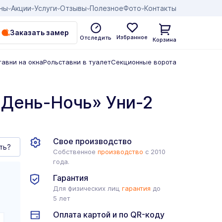
ны
Акции
Услуги
Отзывы
Полезное
Фото
Контакты
Заказать замер
Избранное
Отследить
Корзина
тавни на окна
Рольставни в туалет
Секционные ворота
День-Ночь» Уни-2
Свое производство
ть?
Собственное
производство
с 2010
года.
Гарантия
Для физических лиц
гарантия
до
5 лет
Оплата картой и по QR-коду