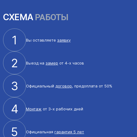
СХЕМА
РАБОТЫ
1
Вы оставляете
заявку
2
Выезд на
замер
от 4-х часов
3
Официальный
договор
, предоплата от 50%
4
Монтаж
от 3-х рабочих дней
5
Официальная
гарантия 5 лет