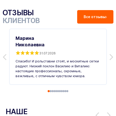
ОТЗЫВЫ
Все отзывы
КЛИЕНТОВ
Марина
Николаевна
31.07.2026
З
п
Спасибо! И рольставни стоят, и москитные сетки
п
о
радуют. Низкий поклон Василию и Виталию:
т
настоящие профессионалы, скромные,
п
вежливые, с отличным чувством юмора.
п
Ч
НАШЕ