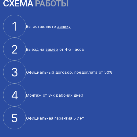
СХЕМА
РАБОТЫ
1
Вы оставляете
заявку
2
Выезд на
замер
от 4-х часов
3
Официальный
договор
, предоплата от 50%
4
Монтаж
от 3-х рабочих дней
5
Официальная
гарантия 5 лет