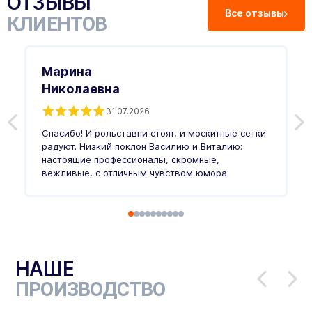
ОТЗЫВЫ
Все отзывы
КЛИЕНТОВ
Марина
Николаевна
31.07.2026
З
п
Спасибо! И рольставни стоят, и москитные сетки
п
о
радуют. Низкий поклон Василию и Виталию:
т
настоящие профессионалы, скромные,
п
вежливые, с отличным чувством юмора.
п
Ч
НАШЕ
ПРОИЗВОДСТВО