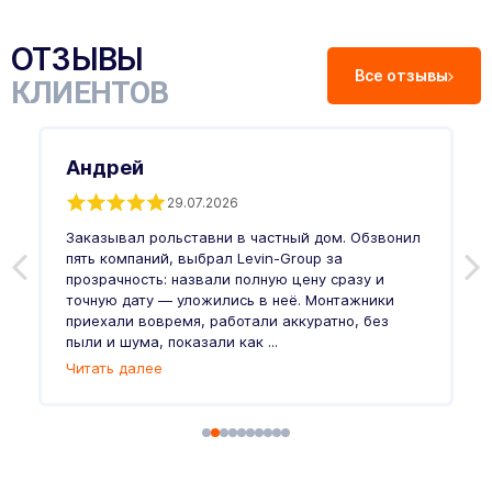
ОТЗЫВЫ
Все отзывы
КЛИЕНТОВ
Андрей
29.07.2026
Заказывал рольставни в частный дом. Обзвонил
О
пять компаний, выбрал Levin-Group за
р
и
прозрачность: назвали полную цену сразу и
п
точную дату — уложились в неё. Монтажники
в
приехали вовремя, работали аккуратно, без
л
пыли и шума, показали как ...
и
Читать далее
Ч