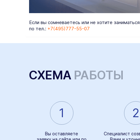
Если вы сомневаетесь или не хотите заниматьс
по тел.:
+7(495)777-55-07
СХЕМА
РАБОТЫ
1
2
Вы оставляете
Специалист соз
заявку на сайте
или по
Вами и уточн