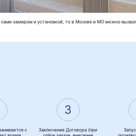
я сами замером и установкой, то в Москве и МО можно вызв
3
ванивается с
Заключение Договора (при
Запус
яет время
online заказе, внесение
произво