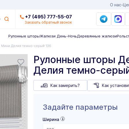
О нас
Це
+7 (495) 777-55-07
Заказать обратный звонок
Рулонные шторы
Жалюзи День-Ночь
Деревянные жалюзи
Рольс
Мини Делия темно-серый 136
Рулонные шторы Д
Делия темно-серый
Как замерить?
Как установи
Задайте параметры
Ширина