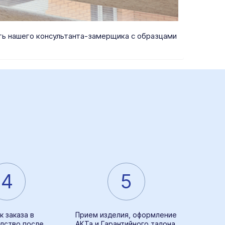
ать нашего консультанта-замерщика с образцами
4
5
к заказа в
Прием изделия, оформление
дство после
АКТа и Гарантийного талона,