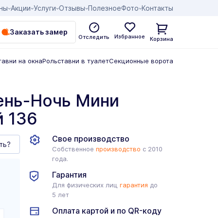
ны
Акции
Услуги
Отзывы
Полезное
Фото
Контакты
Заказать замер
Избранное
Отследить
Корзина
тавни на окна
Рольставни в туалет
Секционные ворота
ень-Ночь Мини
 136
Свое производство
ть?
Собственное
производство
с 2010
года.
Гарантия
Для физических лиц
гарантия
до
5 лет
Оплата картой и по QR-коду