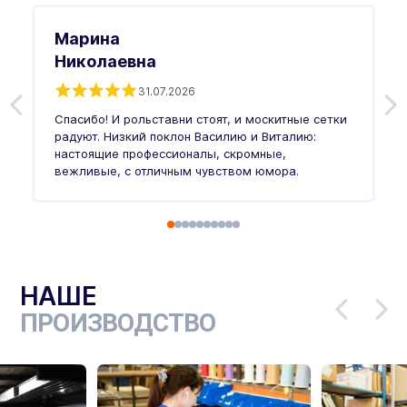
Марина
Николаевна
31.07.2026
З
п
Спасибо! И рольставни стоят, и москитные сетки
п
о
радуют. Низкий поклон Василию и Виталию:
т
настоящие профессионалы, скромные,
п
вежливые, с отличным чувством юмора.
п
Ч
НАШЕ
ПРОИЗВОДСТВО