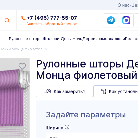
О нас
Це
+7 (495) 777-55-07
Заказать обратный звонок
Рулонные шторы
Жалюзи День-Ночь
Деревянные жалюзи
Рольс
Мини Монца фиолетовый 53
Рулонные шторы Д
Монца фиолетовый
Как замерить?
Как установи
Задайте параметры
Ширина