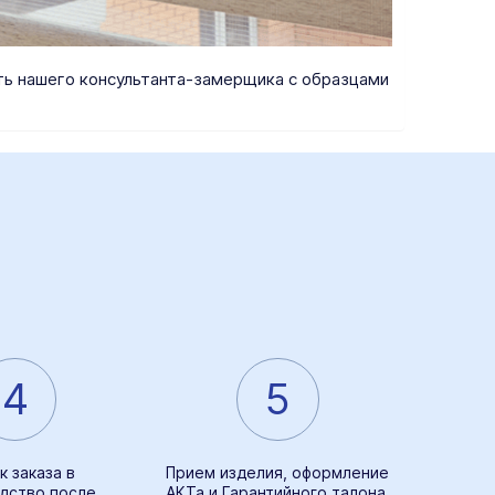
ать нашего консультанта-замерщика с образцами
4
5
к заказа в
Прием изделия, оформление
дство после
АКТа и Гарантийного талона,