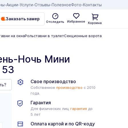
ны
Акции
Услуги
Отзывы
Полезное
Фото
Контакты
Заказать замер
Избранное
Отследить
Корзина
тавни на окна
Рольставни в туалет
Секционные ворота
ень-Ночь Мини
 53
Свое производство
ть?
Собственное
производство
с 2010
года.
Гарантия
Для физических лиц
гарантия
до
5 лет
Оплата картой и по QR-коду