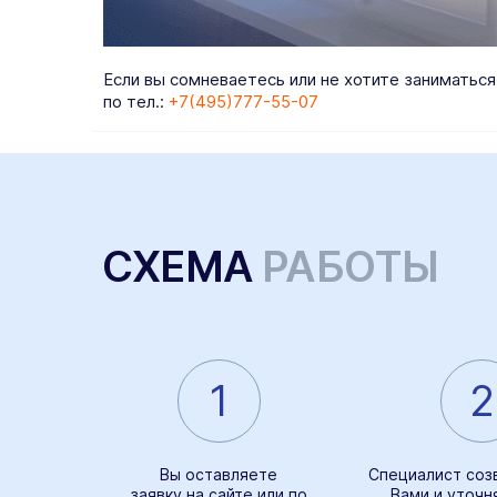
Если вы сомневаетесь или не хотите заниматьс
по тел.:
+7(495)777-55-07
СХЕМА
РАБОТЫ
1
2
Вы оставляете
Специалист соз
заявку на сайте
или по
Вами и уточн