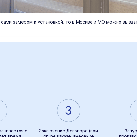
я сами замером и установкой, то в Москве и МО можно вызв
3
ванивается с
Заключение Договора (при
Запус
яет время
online заказе, внесение
произво