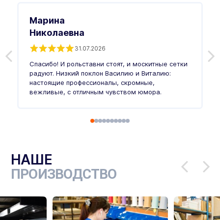
Марина
Николаевна
31.07.2026
З
п
Спасибо! И рольставни стоят, и москитные сетки
п
о
радуют. Низкий поклон Василию и Виталию:
т
настоящие профессионалы, скромные,
п
вежливые, с отличным чувством юмора.
п
Ч
НАШЕ
ПРОИЗВОДСТВО