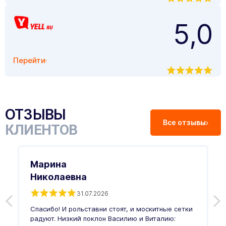
5,0
Перейти
ОТЗЫВЫ
Все отзывы
КЛИЕНТОВ
Марина
Николаевна
31.07.2026
З
п
Спасибо! И рольставни стоят, и москитные сетки
п
о
радуют. Низкий поклон Василию и Виталию:
т