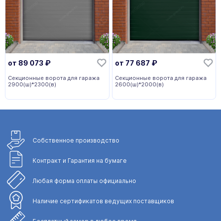
от
89 073
₽
от
77 687
₽
Секционные ворота для гаража
Секционные ворота для гаража
2900(ш)*2300(в)
2600(ш)*2000(в)
Собственное
производство
Контракт и Гарантия
на бумаге
Любая форма
оплаты официально
Наличие сертификатов
ведущих поставщиков