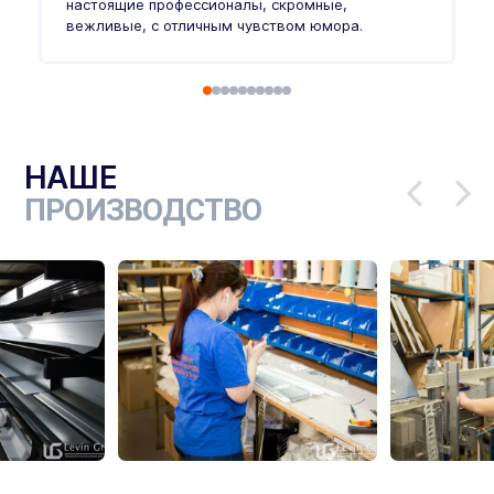
настоящие профессионалы, скромные,
п
вежливые, с отличным чувством юмора.
п
Ч
НАШЕ
ПРОИЗВОДСТВО