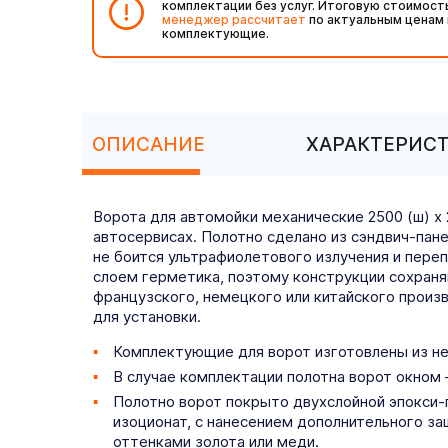
комплектации без услуг. Итоговую стоимост
менеджер рассчитает
по актуальным ценам 
комплектующие.
ОПИСАНИЕ
ХАРАКТЕРИС
Ворота для автомойки механические 2500 (ш) х
автосервисах. Полотно сделано из сэндвич-пан
не боится ультрафиолетового излучения и пер
слоем герметика, поэтому конструкции сохраня
французского, немецкого или китайского прои
для установки.
Комплектующие для ворот изготовлены из нер
В случае комплектации полотна ворот окном 
Полотно ворот покрыто двухслойной эпокси
изоционат, с нанесением дополнительного за
оттенками золота или меди.