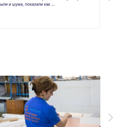
ыли и шума, показали как ...
по цен
Читать