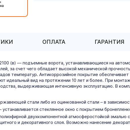
ь
на
ТИКИ
ОПЛАТА
ГАРАНТИЯ
 2100 (в) — подъемные ворота, устанавливающиеся на автом
елей, за счет чего обладает высокой механической прочнос
епадов температур. Антикоррозийное покрытие обеспечивает
ют идеальный вид на протяжении 10 лет и более. При монта
зводства, выдерживающая интенсивную эксплуатацию. В ком
жавеющей стали либо из оцинкованной стали – в зависимост
– устанавливается стеклянное окно с покрытием бронепленк
-полиэфирной двухкомпонентной атмосферостойкой эмалью 
щитного и декоративного слоя. Возможно нанесение декорат