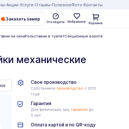
ны
Акции
Услуги
Отзывы
Полезное
Фото
Контакты
Заказать замер
Избранное
Отследить
Корзина
тавни на окна
Рольставни в туалет
Секционные ворота
йки механические
Свое производство
нок
Собственное
производство
с 2010
года.
Гарантия
Для физических лиц
гарантия
до
5 лет
Оплата картой и по QR-коду