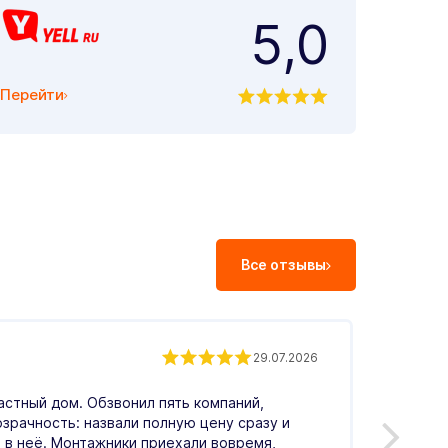
5,0
Перейти
Все отзывы
Андр
29.07.2026
астный дом. Обзвонил пять компаний,
Обрати
озрачность: назвали полную цену сразу и
Понрав
 в неё. Монтажники приехали вовремя,
меня в