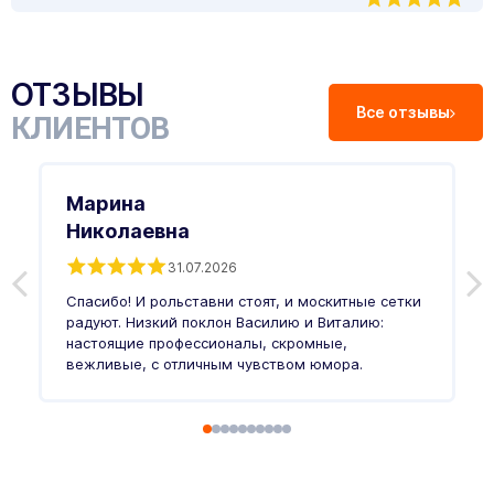
ОТЗЫВЫ
Все отзывы
КЛИЕНТОВ
Марина
Николаевна
31.07.2026
З
п
Спасибо! И рольставни стоят, и москитные сетки
п
о
радуют. Низкий поклон Василию и Виталию:
т
настоящие профессионалы, скромные,
п
вежливые, с отличным чувством юмора.
п
Ч