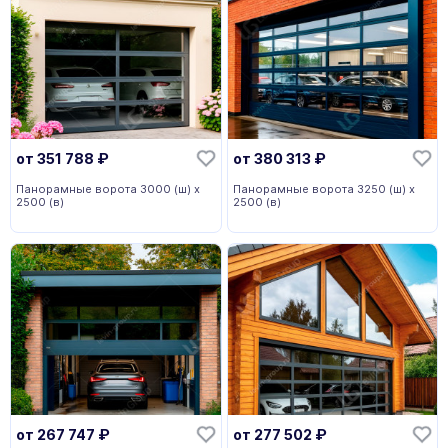
от
351 788
₽
от
380 313
₽
Панорамные ворота 3000 (ш) х
Панорамные ворота 3250 (ш) х
2500 (в)
2500 (в)
от
267 747
₽
от
277 502
₽