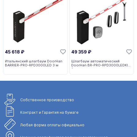
45 618
₽
49 359
₽
Итальянский шлагбаум DoorHan
Шлагбаум автоматический
BARRIER-PRO-RPD3000LED 3 м
DoorHan BR-PRO-RPD3000LEDKIT
3 м
Собственное
производство
Контракт и Гарантия
на бумаге
Любая форма
оплаты официально