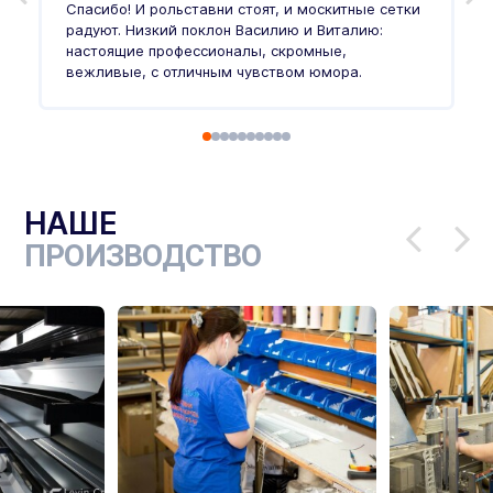
п
Спасибо! И рольставни стоят, и москитные сетки
п
о
радуют. Низкий поклон Василию и Виталию:
т
настоящие профессионалы, скромные,
п
вежливые, с отличным чувством юмора.
п
Ч
НАШЕ
ПРОИЗВОДСТВО