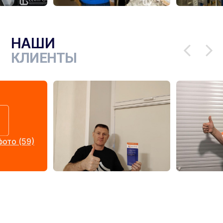
НАШИ
КЛИЕНТЫ
ото (59)