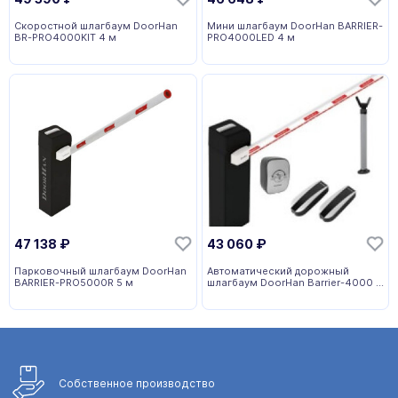
Скоростной шлагбаум DoorHan
Мини шлагбаум DoorHan BARRIER-
BR-PRO4000KIT 4 м
PRO4000LED 4 м
47 138
₽
43 060
₽
Парковочный шлагбаум DoorHan
Автоматический дорожный
BARRIER-PRO5000R 5 м
шлагбаум DoorHan Barrier-4000 4
м
Собственное
производство