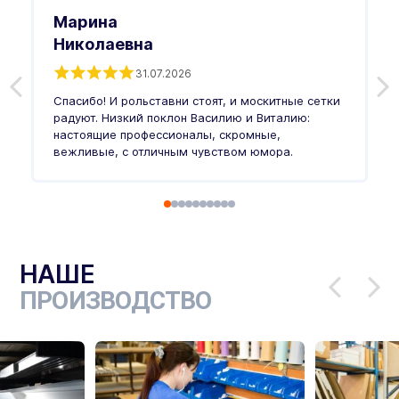
Марина
Николаевна
31.07.2026
З
п
Спасибо! И рольставни стоят, и москитные сетки
п
о
радуют. Низкий поклон Василию и Виталию:
т
настоящие профессионалы, скромные,
п
вежливые, с отличным чувством юмора.
п
Ч
НАШЕ
ПРОИЗВОДСТВО