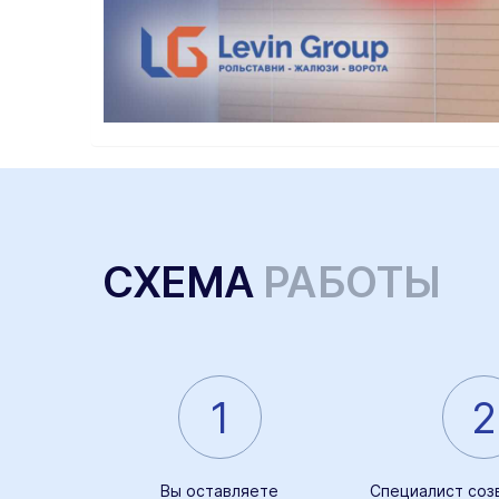
СХЕМА
РАБОТЫ
1
2
Вы оставляете
Специалист соз