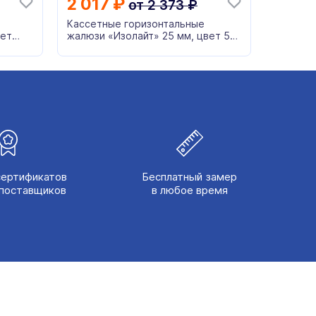
2 017
₽
от
2 373
₽
Кассетные горизонтальные
вет
жалюзи «Изолайт» 25 мм, цвет 50
коричневый
сертификатов
Бесплатный замер
поставщиков
в любое время