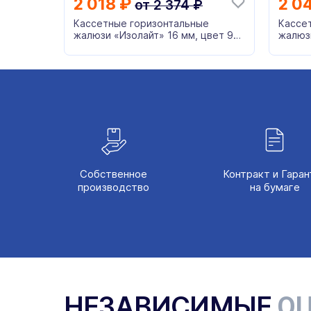
2 018
₽
2 0
от
2 374
₽
Кассетные горизонтальные
Кассе
жалюзи «Изолайт» 16 мм, цвет 90
жалюзи
голубой
77209
Собственное
Контракт и Гаран
производство
на бумаге
НЕЗАВИСИМЫЕ
ОЦ