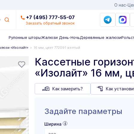
О нас
Це
+7 (495) 777-55-07
Заказать обратный звонок
Рулонные шторы
Жалюзи День-Ночь
Деревянные жалюзи
Рольс
алюзи «Изолайт»
16 мм, цвет 772091 желтый
Кассетные горизо
«Изолайт» 16 мм, 
Как замерить?
Как установи
Задайте параметры
Ширина