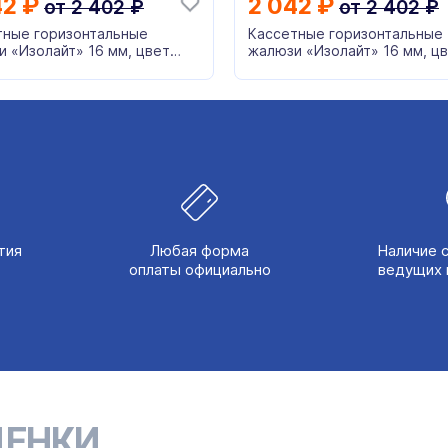
42
₽
2 042
₽
от
2 402
₽
от
2 402
₽
тные горизонтальные
Кассетные горизонтальные
 «Изолайт» 16 мм, цвет
жалюзи «Изолайт» 16 мм, ц
3 желтый
772098 коричневый
тия
Любая форма
Наличие 
оплаты официально
ведущих 
ЕНКИ