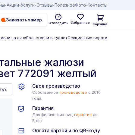
ны
Акции
Услуги
Отзывы
Полезное
Фото
Контакты
Заказать замер
Избранное
Отследить
Корзина
тавни на окна
Рольставни в туалет
Секционные ворота
нтальные жалюзи
цвет 772091 желтый
Свое производство
ть?
Собственное
производство
с 2010
года.
Гарантия
Для физических лиц
гарантия
до
5 лет
Оплата картой и по QR-коду