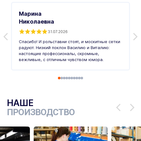
Марина
Николаевна
31.07.2026
З
п
Спасибо! И рольставни стоят, и москитные сетки
п
о
радуют. Низкий поклон Василию и Виталию:
т
настоящие профессионалы, скромные,
п
вежливые, с отличным чувством юмора.
п
Ч
НАШЕ
ПРОИЗВОДСТВО