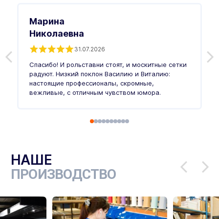
Марина
Николаевна
31.07.2026
З
п
Спасибо! И рольставни стоят, и москитные сетки
п
о
радуют. Низкий поклон Василию и Виталию:
т
настоящие профессионалы, скромные,
п
вежливые, с отличным чувством юмора.
п
Ч
НАШЕ
ПРОИЗВОДСТВО