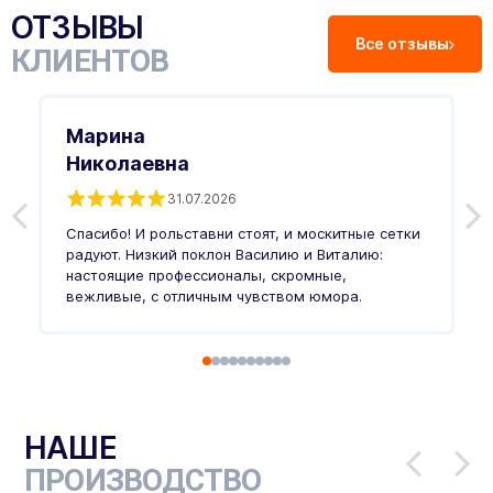
ОТЗЫВЫ
Все отзывы
КЛИЕНТОВ
Марина
Николаевна
31.07.2026
З
п
Спасибо! И рольставни стоят, и москитные сетки
п
о
радуют. Низкий поклон Василию и Виталию:
т
настоящие профессионалы, скромные,
п
вежливые, с отличным чувством юмора.
п
Ч
НАШЕ
ПРОИЗВОДСТВО