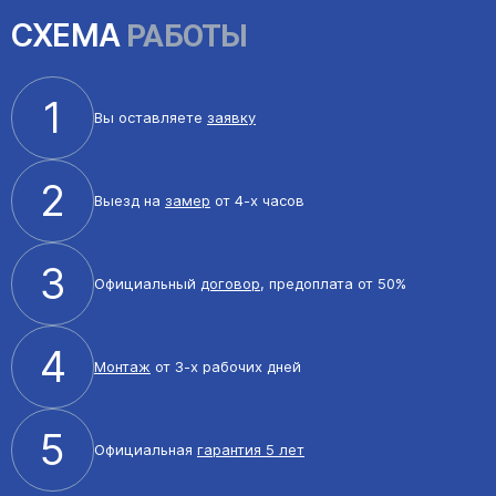
СХЕМА
РАБОТЫ
1
Вы оставляете
заявку
2
Выезд на
замер
от 4-х часов
3
Официальный
договор
, предоплата от 50%
4
Монтаж
от 3-х рабочих дней
5
Официальная
гарантия 5 лет