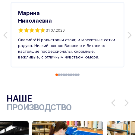
Марина
Николаевна
31.07.2026
З
п
Спасибо! И рольставни стоят, и москитные сетки
п
о
радуют. Низкий поклон Василию и Виталию:
т
настоящие профессионалы, скромные,
п
вежливые, с отличным чувством юмора.
п
Ч
НАШЕ
ПРОИЗВОДСТВО