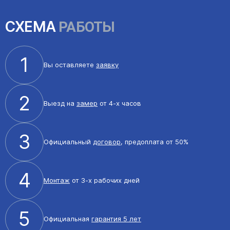
СХЕМА
РАБОТЫ
1
Вы оставляете
заявку
2
Выезд на
замер
от 4-х часов
3
Официальный
договор
, предоплата от 50%
4
Монтаж
от 3-х рабочих дней
5
Официальная
гарантия 5 лет