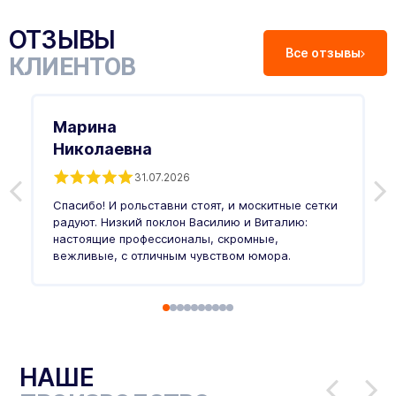
ОТЗЫВЫ
Все отзывы
КЛИЕНТОВ
Марина
Николаевна
31.07.2026
З
п
Спасибо! И рольставни стоят, и москитные сетки
п
о
радуют. Низкий поклон Василию и Виталию:
т
настоящие профессионалы, скромные,
п
вежливые, с отличным чувством юмора.
п
Ч
НАШЕ