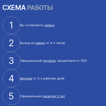
СХЕМА
РАБОТЫ
1
Вы оставляете
заявку
2
Выезд на
замер
от 4-х часов
3
Официальный
договор
, предоплата от 50%
4
Монтаж
от 3-х рабочих дней
5
Официальная
гарантия 5 лет