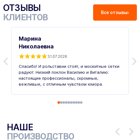
ОТЗЫВЫ
Все отзывы
КЛИЕНТОВ
Марина
Николаевна
31.07.2026
З
п
Спасибо! И рольставни стоят, и москитные сетки
п
о
радуют. Низкий поклон Василию и Виталию:
т
настоящие профессионалы, скромные,
п
вежливые, с отличным чувством юмора.
п
Ч
НАШЕ
ПРОИЗВОДСТВО