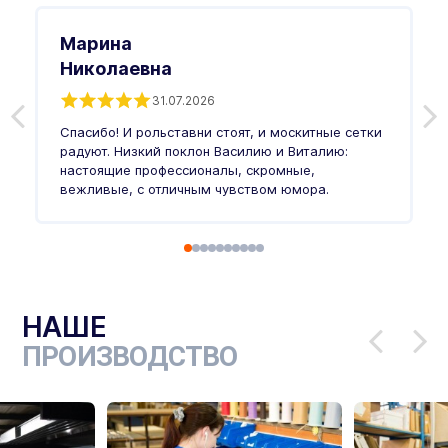
Марина
Николаевна
31.07.2026
З
п
Спасибо! И рольставни стоят, и москитные сетки
п
о
радуют. Низкий поклон Василию и Виталию:
т
настоящие профессионалы, скромные,
п
вежливые, с отличным чувством юмора.
п
Ч
НАШЕ
ПРОИЗВОДСТВО