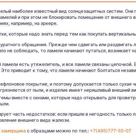
елый наиболее известный вид солнцезащитных систем. Они 
ламелей и при этом не блокировать помещение от внешнего в
ях, например, на эркере.
ки, которые надо знать перед тем как покупать вертикальн
уратного обращения. Прежде чем сдвигать или раздвигать л
ило не соблюдать, то ламели начинают путаться, возникает на
ламели есть утяжелитель, и все ламели связаны цепочкой. Ес
 Это приводит к тому, что ламели начинают болтаться независ
флоновое покрытие, и поэтому допускается только сухая чи
агрязняется от пыли, и изделие имеет неряшливый внешний ви
емы вместе с окнами, которые надо открывать для проветрив
пыли.
рует часть недостатков: если пришли в негодность только 
новление внешнего вида жалюзи.
 замерщика
с образцами можно по тел.:
+7(495)777-55-07