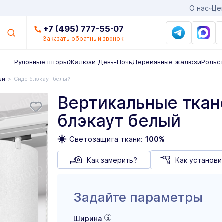
О нас
Це
+7 (495) 777-55-07
Заказать обратный звонок
Рулонные шторы
Жалюзи День-Ночь
Деревянные жалюзи
Рольс
зи
Сиде блэкаут белый
Вертикальные тка
блэкаут белый
Светозащита ткани:
100%
Как замерить?
Как установи
Задайте параметры
Ширина