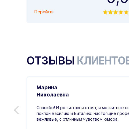
Перейти
ОТЗЫВЫ
КЛИЕНТО
Марина
.01.2026
Николаевна
ивно,
Спасибо! И рольставни стоят, и москитные с
ая
поклон Василию и Виталию: настоящие проф
тный,
вежливые, с отличным чувством юмора.