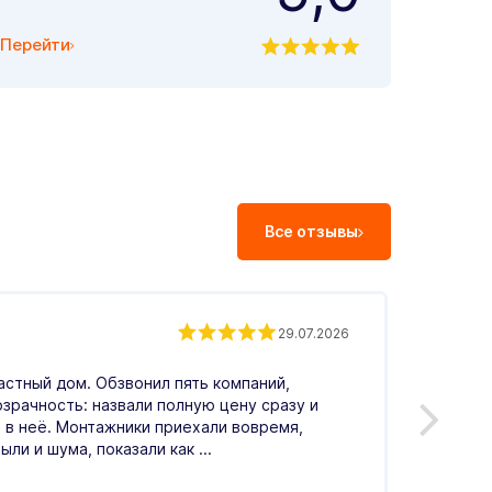
Перейти
Все отзывы
Андр
29.07.2026
астный дом. Обзвонил пять компаний,
Обрати
озрачность: назвали полную цену сразу и
Понрав
 в неё. Монтажники приехали вовремя,
меня в
ыли и шума, показали как ...
по цен
Читать