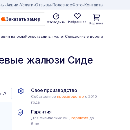
ны
Акции
Услуги
Отзывы
Полезное
Фото
Контакты
Заказать замер
Избранное
Отследить
Корзина
тавни на окна
Рольставни в туалет
Секционные ворота
невые жалюзи Сиде
Свое производство
ть?
Собственное
производство
с 2010
года.
Гарантия
Для физических лиц
гарантия
до
5 лет