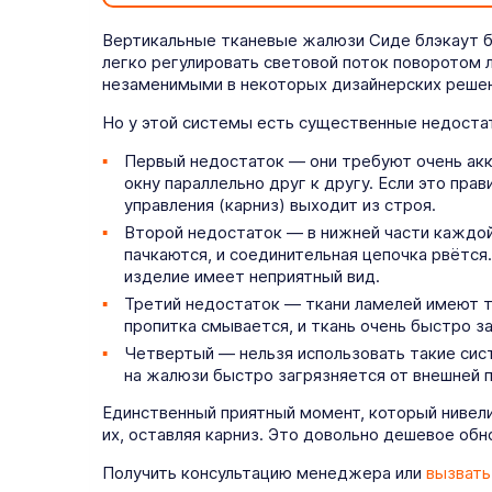
Вертикальные тканевые жалюзи Сиде блэкаут б
легко регулировать световой поток поворотом 
незаменимыми в некоторых дизайнерских решени
Но у этой системы есть существенные недостат
Первый недостаток — они требуют очень акк
окну параллельно друг к другу. Если это прав
управления (карниз) выходит из строя.
Второй недостаток — в нижней части каждой 
пачкаются, и соединительная цепочка рвётся.
изделие имеет неприятный вид.
Третий недостаток — ткани ламелей имеют те
пропитка смывается, и ткань очень быстро з
Четвертый — нельзя использовать такие сист
на жалюзи быстро загрязняется от внешней 
Единственный приятный момент, который нивели
их, оставляя карниз. Это довольно дешевое об
Получить консультацию менеджера или
вызвать