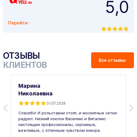
5,0
Перейти
ОТЗЫВЫ
Все отзывы
КЛИЕНТОВ
Марина
Николаевна
31.07.2026
З
п
Спасибо! И рольставни стоят, и москитные сетки
п
о
радуют. Низкий поклон Василию и Виталию:
т
настоящие профессионалы, скромные,
п
вежливые, с отличным чувством юмора.
п