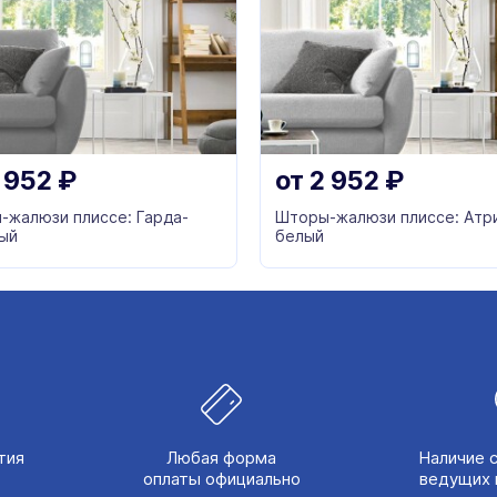
 952
₽
от
2 952
₽
-жалюзи плиссе: Гарда-
Шторы-жалюзи плиссе: Атр
ый
белый
тия
Любая форма
Наличие 
оплаты официально
ведущих 