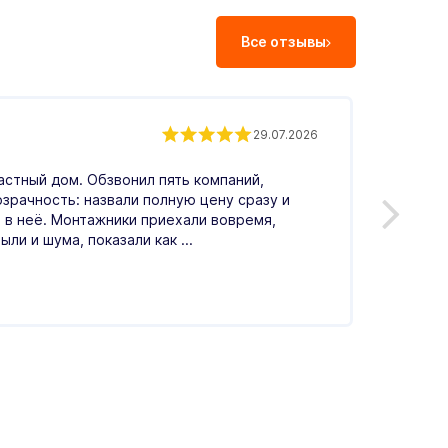
Все отзывы
Андр
29.07.2026
астный дом. Обзвонил пять компаний,
Обрати
озрачность: назвали полную цену сразу и
Понрав
 в неё. Монтажники приехали вовремя,
меня в
ыли и шума, показали как ...
по цен
Читать