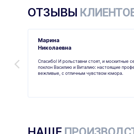
ОТЗЫВЫ
КЛИЕНТО
Марина
.01.2026
Николаевна
ивно,
Спасибо! И рольставни стоят, и москитные с
ая
поклон Василию и Виталию: настоящие проф
тный,
вежливые, с отличным чувством юмора.
НАШЕ
ПРОИЗВОДС