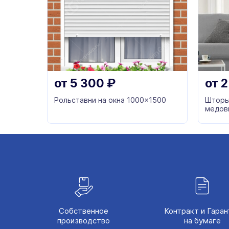
от
5 300
₽
от
2
Рольставни на окна 1000x1500
Шторы
медов
Собственное
Контракт и Гаран
производство
на бумаге