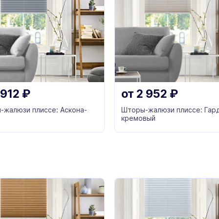
 912
₽
от
2 952
₽
-жалюзи плиссе: Аскона-
Шторы-жалюзи плиссе: Гар
кремовый