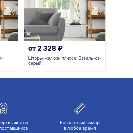
от
2 328
₽
и-
Шторы-жалюзи плиссе: Базель-св-
серый
сертификатов
Бесплатный замер
поставщиков
в любое время