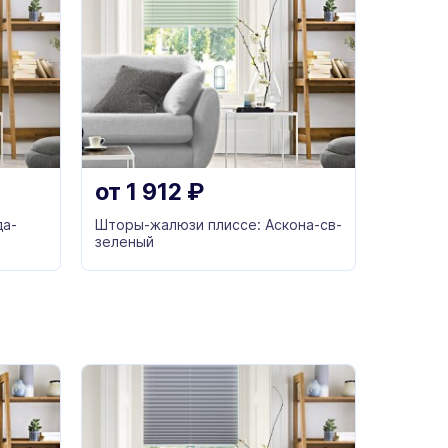
от
1 912
₽
да-
Шторы-жалюзи плиссе: Аскона-св-
зеленый