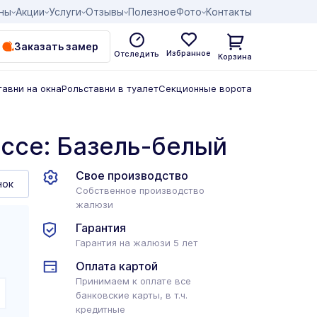
ны
Акции
Услуги
Отзывы
Полезное
Фото
Контакты
Заказать замер
Избранное
Отследить
Корзина
тавни на окна
Рольставни в туалет
Секционные ворота
ссе: Базель-белый
Свое производство
нок
Собственное производство
жалюзи
Гарантия
Гарантия на жалюзи 5 лет
Оплата картой
Принимаем к оплате все
банковские карты, в т.ч.
кредитные