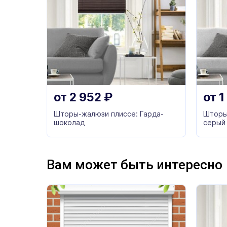
от
2 952
₽
от
1
Шторы-жалюзи плиссе: Гарда-
Шторы
шоколад
серый
Вам может быть интересно