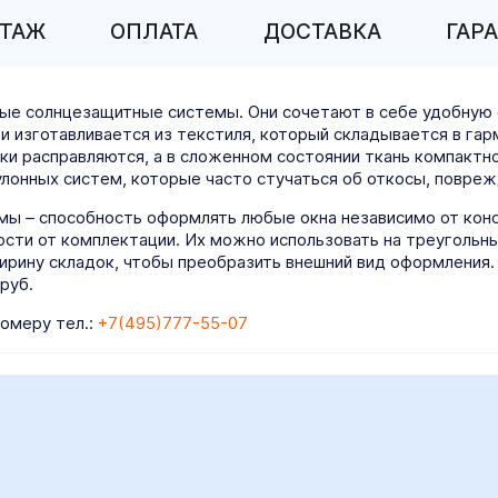
ТАЖ
ОПЛАТА
ДОСТАВКА
ГАР
е солнцезащитные системы. Они сочетают в себе удобную 
и изготавливается из текстиля, который складывается в га
дки расправляются, а в сложенном состоянии ткань компактн
улонных систем, которые часто стучаться об откосы, повреж
ы – способность оформлять любые окна независимо от конс
сти от комплектации. Их можно использовать на треугольных 
ирину складок, чтобы преобразить внешний вид оформления.
руб.
номеру тел.:
+7(495)777-55-07