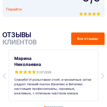
Перейти
ОТЗЫВЫ
Все отзывы
КЛИЕНТОВ
Марина
Николаевна
31.07.2026
З
п
Спасибо! И рольставни стоят, и москитные сетки
п
о
радуют. Низкий поклон Василию и Виталию:
т
настоящие профессионалы, скромные,
п
вежливые, с отличным чувством юмора.
п
Ч