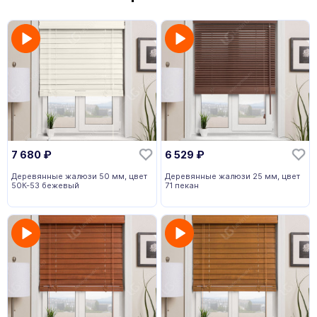
7 680
₽
6 529
₽
Деревянные жалюзи 50 мм, цвет
Деревянные жалюзи 25 мм, цвет
50К-53 бежевый
71 пекан