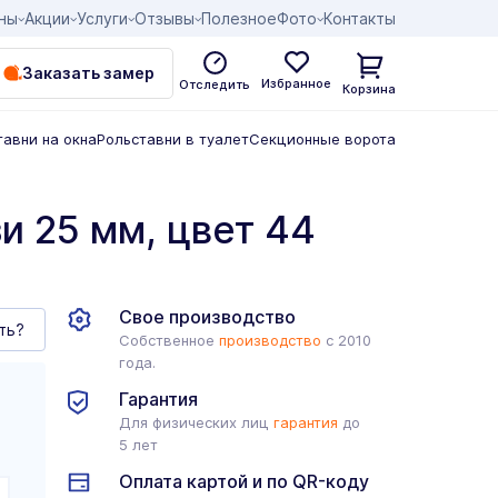
ны
Акции
Услуги
Отзывы
Полезное
Фото
Контакты
Заказать замер
Избранное
Отследить
Корзина
тавни на окна
Рольставни в туалет
Секционные ворота
 25 мм, цвет 44
Свое производство
ть?
Собственное
производство
с 2010
года.
Гарантия
Для физических лиц
гарантия
до
5 лет
Оплата картой и по QR-коду