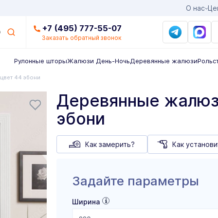
О нас
Це
+7 (495) 777-55-07
Заказать обратный звонок
Рулонные шторы
Жалюзи День-Ночь
Деревянные жалюзи
Рольс
 цвет 44 эбони
Деревянные жалюзи
эбони
Как замерить?
Как установи
Задайте параметры
Ширина