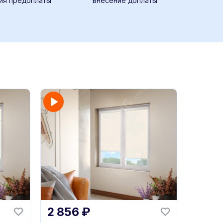
ия предоплаты
внесение доплаты
2 856
₽