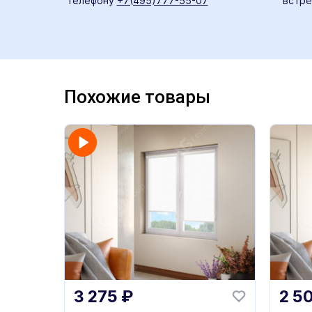
телефону
+7(495)777-55-07
встре
Похожие товары
3 275
₽
2 5