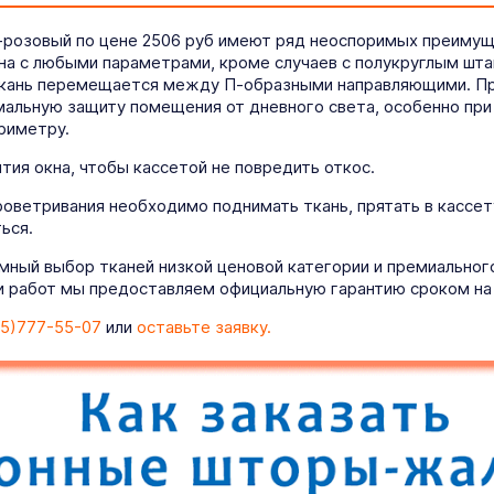
о-розовый по цене 2506 руб имеют ряд неоспоримых преимущ
кна с любыми параметрами, кроме случаев с полукруглым шт
ткань перемещается между П-образными направляющими. При
альную защиту помещения от дневного света, особенно при 
риметру.
ия окна, чтобы кассетой не повредить откос.
роветривания необходимо поднимать ткань, прятать в кассет
ься.
мный выбор тканей низкой ценовой категории и премиально
 работ мы предоставляем официальную гарантию сроком на 
5)777-55-07
или
оставьте заявку.