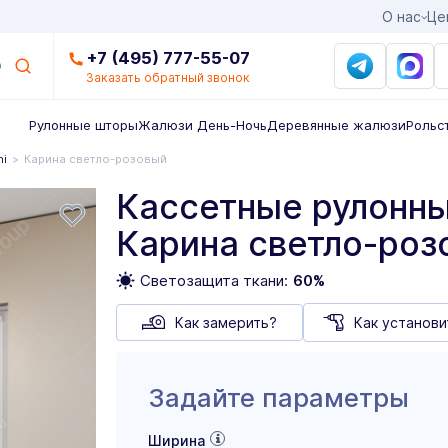
О нас
Це
+7 (495) 777-55-07
Заказать обратный звонок
Рулонные шторы
Жалюзи День-Ночь
Деревянные жалюзи
Рольс
ni
Карина светло-розовый
Кассетные рулонны
Карина светло-роз
Светозащита ткани:
60%
Как замерить?
Как установи
Задайте параметры
Ширина