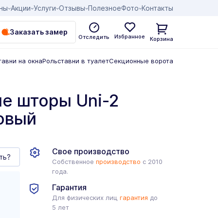
ны
Акции
Услуги
Отзывы
Полезное
Фото
Контакты
Заказать замер
Избранное
Отследить
Корзина
тавни на окна
Рольставни в туалет
Секционные ворота
е шторы Uni-2
овый
Свое производство
ть?
Собственное
производство
с 2010
года.
Гарантия
Для физических лиц
гарантия
до
5 лет