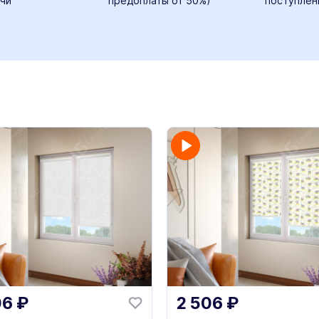
чи
предоплаты от 50%)
поступлен
06
₽
2 506
₽