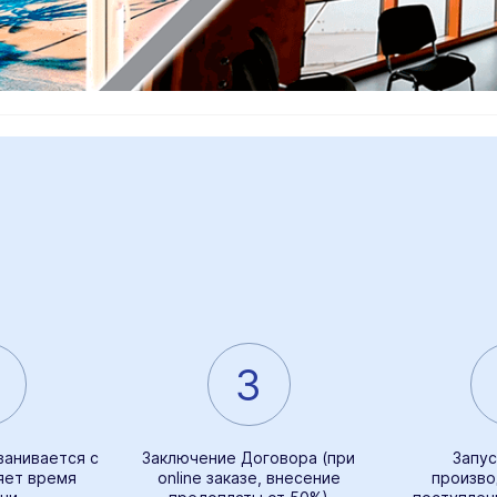
3
ванивается с
Заключение Договора (при
Запус
яет время
online заказе, внесение
произво