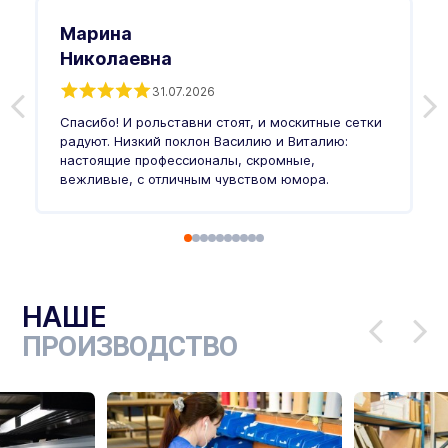
Марина
Николаевна
31.07.2026
З
п
Спасибо! И рольставни стоят, и москитные сетки
п
о
радуют. Низкий поклон Василию и Виталию:
т
настоящие профессионалы, скромные,
п
вежливые, с отличным чувством юмора.
п
Ч
НАШЕ
ПРОИЗВОДСТВО