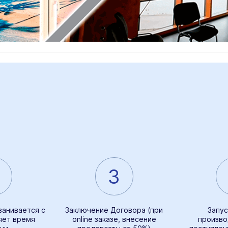
3
ванивается с
Заключение Договора (при
Запус
яет время
online заказе, внесение
произво