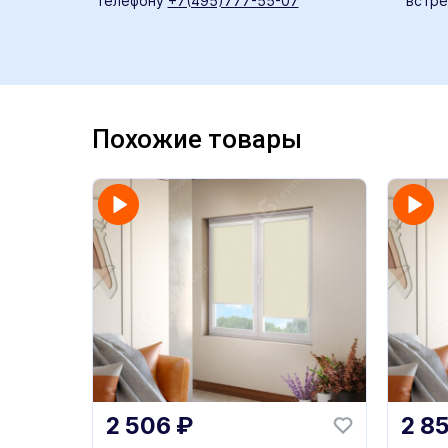
телефону
+7(495)777-55-07
встре
Похожие товары
2 506
₽
2 8