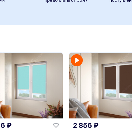
чи
предоплаты от 50%)
поступлен
56
₽
2 856
₽