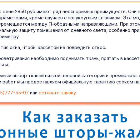
по цене 2856 руб имеют ряд неоспоримых преимуществ. Они 
параметрами, кроме случаев с полукруглым штапиком. Эта м
перемещается между П-образными направляющими. При этом 
альную защиту помещения от дневного света, особенно при 
риметру.
ия окна, чтобы кассетой не повредить откос.
роветривания необходимо поднимать ткань, прятать в кассет
ься.
мный выбор тканей низкой ценовой категории и премиально
 работ мы предоставляем официальную гарантию сроком на 
5)777-55-07
или
оставьте заявку.