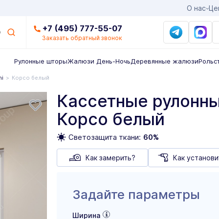
О нас
Це
+7 (495) 777-55-07
Заказать обратный звонок
Рулонные шторы
Жалюзи День-Ночь
Деревянные жалюзи
Рольс
ni
Корсо белый
Кассетные рулонны
Корсо белый
Светозащита ткани:
60%
Как замерить?
Как установи
Задайте параметры
Ширина