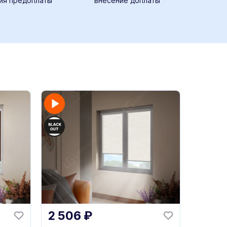
ия предоплаты
внесение доплаты
2 506
₽