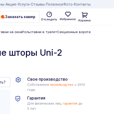
ны
Акции
Услуги
Отзывы
Полезное
Фото
Контакты
Заказать замер
Избранное
Отследить
Корзина
тавни на окна
Рольставни в туалет
Секционные ворота
е шторы Uni-2
Свое производство
ть?
Собственное
производство
с 2010
года.
Гарантия
Для физических лиц
гарантия
до
5 лет