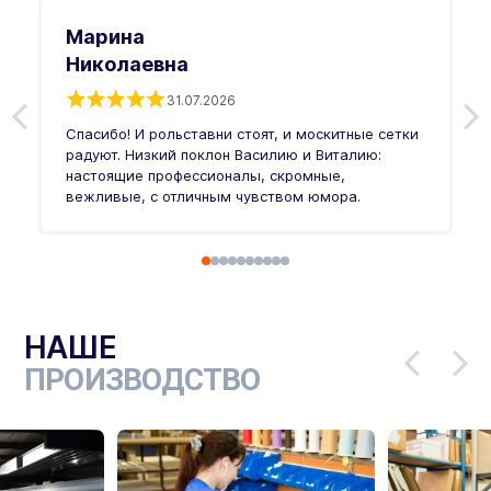
Марина
Николаевна
31.07.2026
З
п
Спасибо! И рольставни стоят, и москитные сетки
п
о
радуют. Низкий поклон Василию и Виталию:
т
настоящие профессионалы, скромные,
п
вежливые, с отличным чувством юмора.
п
Ч
НАШЕ
ПРОИЗВОДСТВО