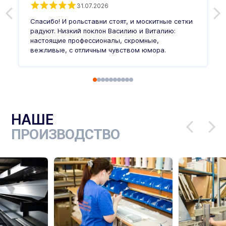
31.07.2026
З
п
Спасибо! И рольставни стоят, и москитные сетки
п
о
радуют. Низкий поклон Василию и Виталию:
т
настоящие профессионалы, скромные,
п
вежливые, с отличным чувством юмора.
п
Ч
НАШЕ
ПРОИЗВОДСТВО