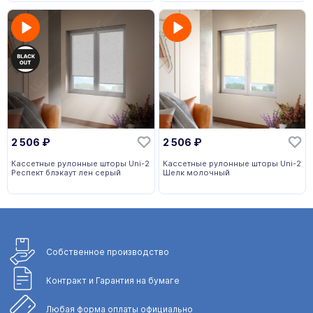
2 506
₽
2 506
₽
Кассетные рулонные шторы Uni-2
Кассетные рулонные шторы Uni-2
Респект блэкаут лен серый
Шелк молочный
Собственное
производство
Контракт и Гарантия
на бумаге
Любая форма
оплаты официально