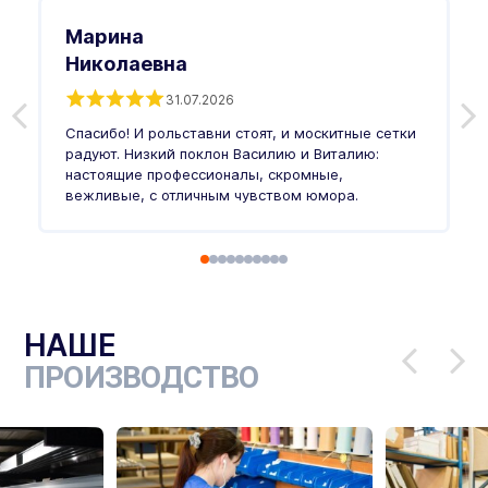
Марина
Николаевна
31.07.2026
З
п
Спасибо! И рольставни стоят, и москитные сетки
п
о
радуют. Низкий поклон Василию и Виталию:
т
настоящие профессионалы, скромные,
п
вежливые, с отличным чувством юмора.
п
Ч
НАШЕ
ПРОИЗВОДСТВО