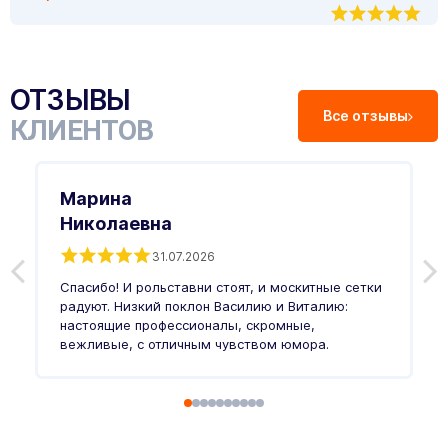
ОТЗЫВЫ
Все отзывы
КЛИЕНТОВ
Марина
Николаевна
31.07.2026
З
п
Спасибо! И рольставни стоят, и москитные сетки
п
о
радуют. Низкий поклон Василию и Виталию:
т
настоящие профессионалы, скромные,
п
вежливые, с отличным чувством юмора.
п
Ч