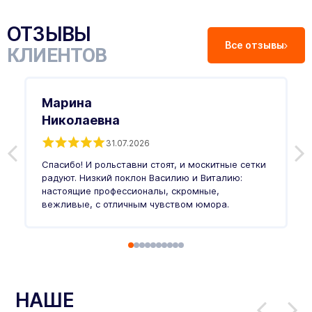
ОТЗЫВЫ
Все отзывы
КЛИЕНТОВ
Марина
Николаевна
31.07.2026
З
п
Спасибо! И рольставни стоят, и москитные сетки
п
о
радуют. Низкий поклон Василию и Виталию:
т
настоящие профессионалы, скромные,
п
вежливые, с отличным чувством юмора.
п
Ч
НАШЕ