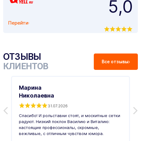
5,0
Перейти
ОТЗЫВЫ
Все отзывы
КЛИЕНТОВ
Марина
Николаевна
31.07.2026
З
п
Спасибо! И рольставни стоят, и москитные сетки
п
о
радуют. Низкий поклон Василию и Виталию:
т
настоящие профессионалы, скромные,
п
вежливые, с отличным чувством юмора.
п