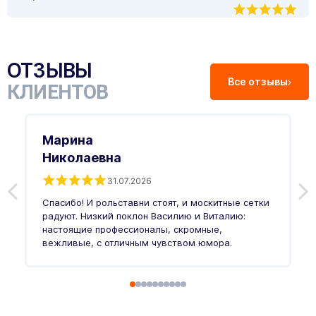
ОТЗЫВЫ
Все отзывы
КЛИЕНТОВ
Марина
Николаевна
31.07.2026
З
п
Спасибо! И рольставни стоят, и москитные сетки
п
о
радуют. Низкий поклон Василию и Виталию:
т
настоящие профессионалы, скромные,
п
вежливые, с отличным чувством юмора.
п
Ч