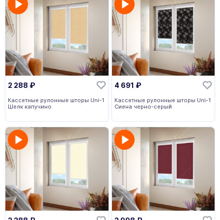
2 288
₽
4 691
₽
Кассетные рулонные шторы Uni-1
Кассетные рулонные шторы Uni-1
Шелк капучино
Сиена черно-серый