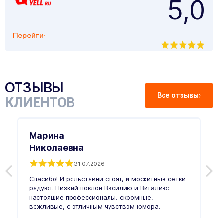
5,0
Перейти
ОТЗЫВЫ
Все отзывы
КЛИЕНТОВ
Марина
Николаевна
31.07.2026
З
п
Спасибо! И рольставни стоят, и москитные сетки
п
о
радуют. Низкий поклон Василию и Виталию:
т
настоящие профессионалы, скромные,
п
вежливые, с отличным чувством юмора.
п