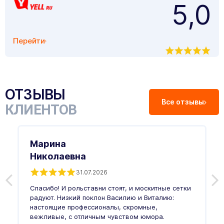
5,0
Перейти
ОТЗЫВЫ
Все отзывы
КЛИЕНТОВ
Марина
Николаевна
31.07.2026
З
п
Спасибо! И рольставни стоят, и москитные сетки
п
о
радуют. Низкий поклон Василию и Виталию:
т
настоящие профессионалы, скромные,
п
вежливые, с отличным чувством юмора.
п