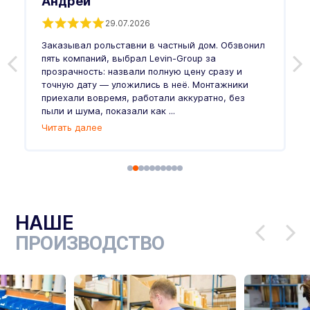
Андрей
29.07.2026
Заказывал рольставни в частный дом. Обзвонил
О
пять компаний, выбрал Levin-Group за
р
и
прозрачность: назвали полную цену сразу и
п
точную дату — уложились в неё. Монтажники
в
приехали вовремя, работали аккуратно, без
л
пыли и шума, показали как ...
и
Читать далее
Ч
НАШЕ
ПРОИЗВОДСТВО