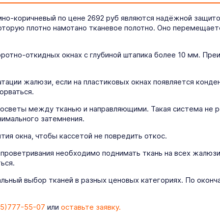
но-коричневый по цене 2692 руб являются надёжной защитой
которую плотно намотано тканевое полотно. Оно перемещае
оротно-откидных окнах с глубиной штапика более 10 мм. Пр
ации жалюзи, если на пластиковых окнах появляется конденс
орваться.
осветы между тканью и направляющими. Такая система не р
нимального затемнения.
ия окна, чтобы кассетой не повредить откос.
 проветривания необходимо поднимать ткань на всех жалюзи
ься.
льный выбор тканей в разных ценовых категориях. По оконч
5)777-55-07
или
оставьте заявку.