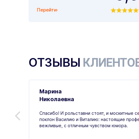
Перейти
ОТЗЫВЫ
КЛИЕНТО
Марина
.01.2026
Николаевна
ивно,
Спасибо! И рольставни стоят, и москитные с
ая
поклон Василию и Виталию: настоящие проф
тный,
вежливые, с отличным чувством юмора.