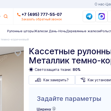
О нас
Це
+7 (495) 777-55-07
Заказать обратный звонок
Рулонные шторы
Жалюзи День-Ночь
Деревянные жалюзи
Рольс
 темно-коричневый
Кассетные рулонны
Металлик темно-к
Светозащита ткани:
80%
Как замерить?
Как установи
Задайте параметры
Ширина