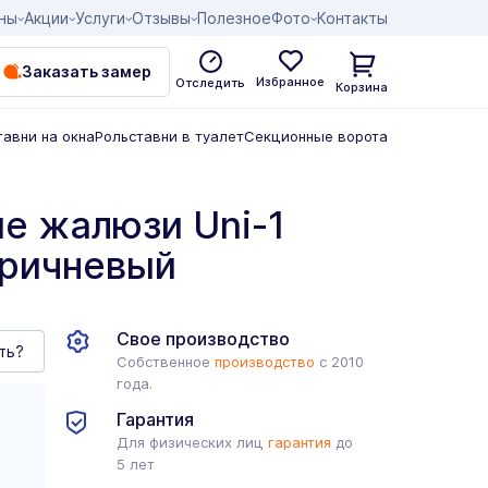
ны
Акции
Услуги
Отзывы
Полезное
Фото
Контакты
Заказать замер
Избранное
Отследить
Корзина
тавни на окна
Рольставни в туалет
Секционные ворота
е жалюзи Uni-1
оричневый
Свое производство
ть?
Собственное
производство
с 2010
года.
Гарантия
Для физических лиц
гарантия
до
5 лет