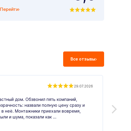
Перейти
Все отзывы
Андр
29.07.2026
астный дом. Обзвонил пять компаний,
Обрати
озрачность: назвали полную цену сразу и
Понрав
 в неё. Монтажники приехали вовремя,
меня в
ыли и шума, показали как ...
по цен
Читать