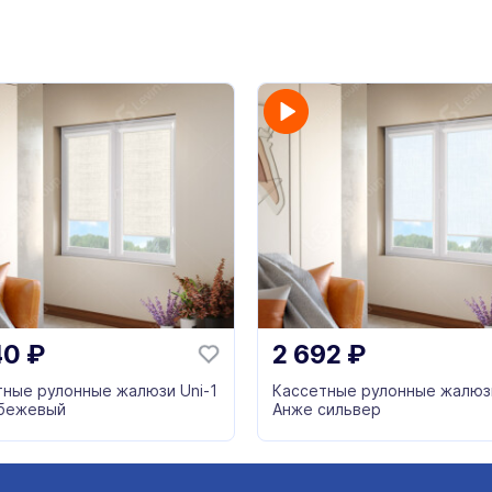
40
₽
2 692
₽
тные рулонные жалюзи Uni-1
Кассетные рулонные жалюзи
бежевый
Анже сильвер