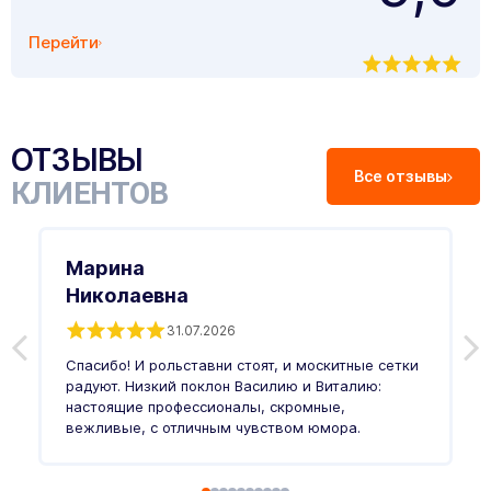
Перейти
ОТЗЫВЫ
Все отзывы
КЛИЕНТОВ
Марина
Николаевна
31.07.2026
З
п
Спасибо! И рольставни стоят, и москитные сетки
п
о
радуют. Низкий поклон Василию и Виталию:
т
настоящие профессионалы, скромные,
п
вежливые, с отличным чувством юмора.
п
Ч