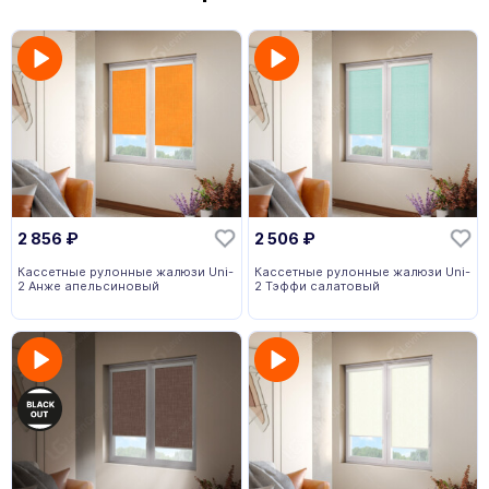
2 856
₽
2 506
₽
Кассетные рулонные жалюзи Uni-
Кассетные рулонные жалюзи Uni-
2 Анже апельсиновый
2 Тэффи салатовый