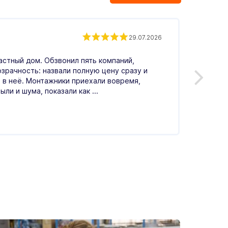
Андр
29.07.2026
астный дом. Обзвонил пять компаний,
Обрати
озрачность: назвали полную цену сразу и
Понрав
 в неё. Монтажники приехали вовремя,
меня в
ыли и шума, показали как ...
по цен
Читать