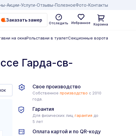
ны
Акции
Услуги
Отзывы
Полезное
Фото
Контакты
Заказать замер
Избранное
Отследить
Корзина
тавни на окна
Рольставни в туалет
Секционные ворота
ссе Гарда-св-
Свое производство
нок
Собственное
производство
с 2010
года.
Гарантия
Для физических лиц
гарантия
до
5 лет
Оплата картой и по QR-коду