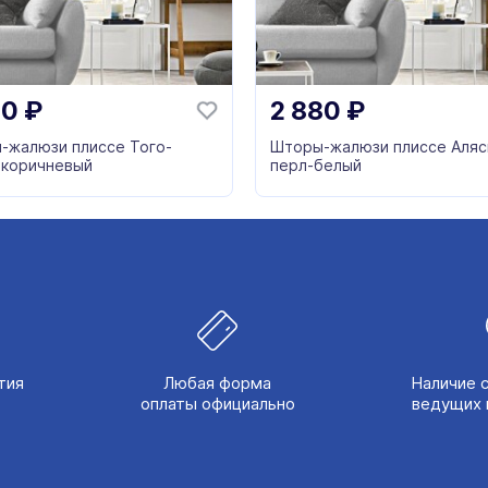
20
₽
2 880
₽
-жалюзи плиссе Того-
Шторы-жалюзи плиссе Аляс
-коричневый
перл-белый
тия
Любая форма
Наличие 
оплаты официально
ведущих 