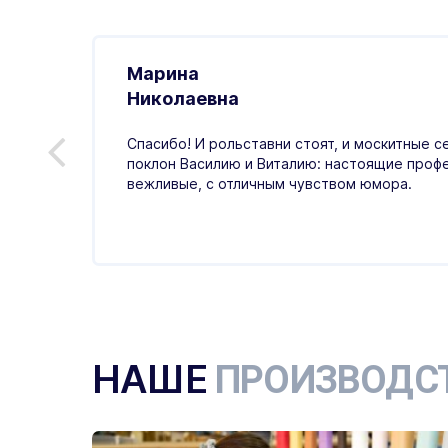
Марина
.01.2026
Николаевна
ивно,
Спасибо! И рольставни стоят, и москитные с
ая
поклон Василию и Виталию: настоящие проф
тный,
вежливые, с отличным чувством юмора.
НАШЕ
ПРОИЗВОДС