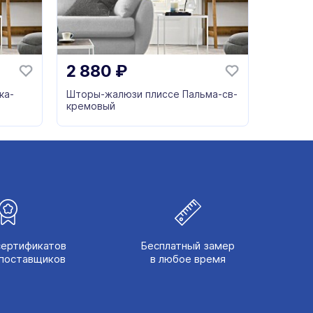
2 880
₽
ка-
Шторы-жалюзи плиссе Пальма-св-
кремовый
сертификатов
Бесплатный замер
поставщиков
в любое время