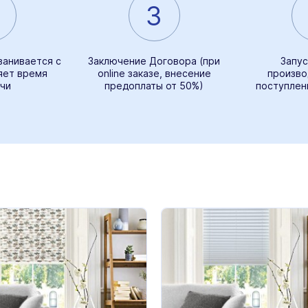
3
ванивается с
Заключение Договора (при
Запус
яет время
online заказе, внесение
произво
чи
предоплаты от 50%)
поступлен