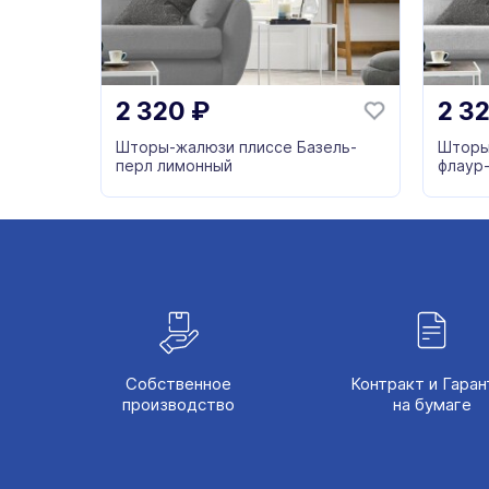
2 320
₽
2 3
Шторы-жалюзи плиссе Базель-
Шторы
перл лимонный
флаур
Собственное
Контракт и Гаран
производство
на бумаге