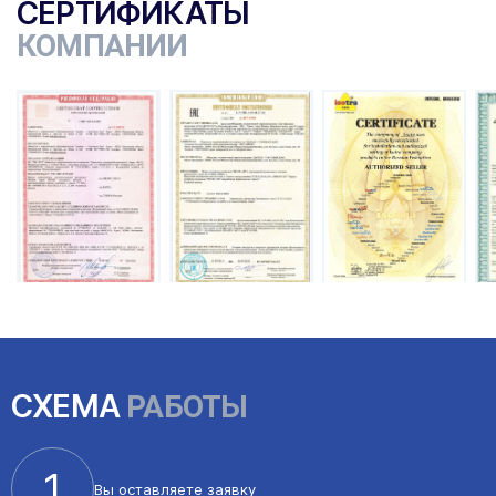
СЕРТИФИКАТЫ
КОМПАНИИ
ы
СХЕМА
РАБОТЫ
1
Вы оставляете
заявку