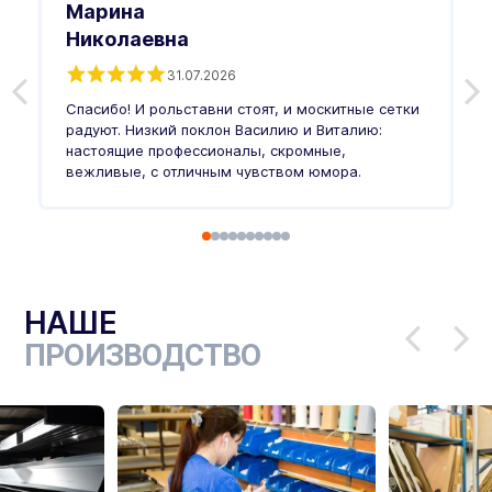
Марина
Николаевна
31.07.2026
З
п
Спасибо! И рольставни стоят, и москитные сетки
п
о
радуют. Низкий поклон Василию и Виталию:
т
настоящие профессионалы, скромные,
п
вежливые, с отличным чувством юмора.
п
Ч
НАШЕ
ПРОИЗВОДСТВО